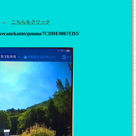
メ →
こちらをクリック
cam/kanto/gunma/7CDDE9067ED5/