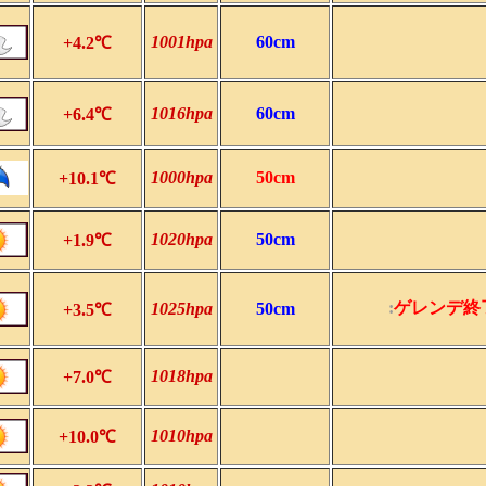
1001hpa
60cm
+4.2℃
1016hpa
60cm
+6.4℃
1000hpa
50cm
+10.1℃
1020hpa
50cm
+1.9℃
:
ゲレンデ終
1025hpa
50cm
+3.5℃
1018hpa
+7.0℃
1010hpa
+10.0℃