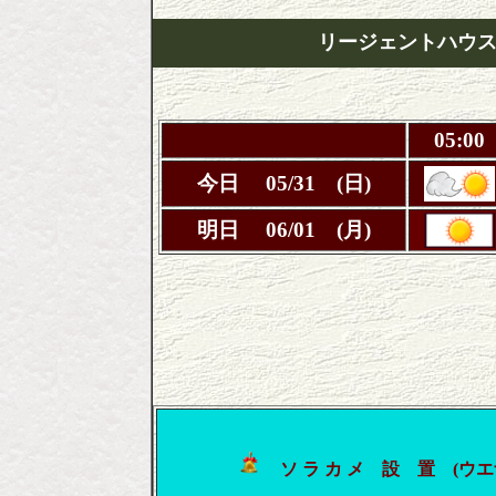
リージェントハウ
05:00
今日 05/31 (日)
明日 06/01 (月)
ソ ラ カ メ 設 置 (ウ