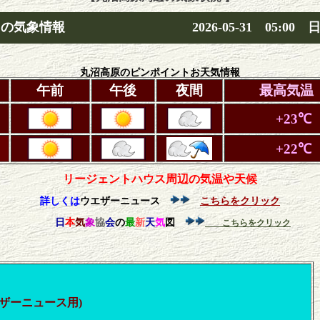
ス
の気象情報
2026-05-31 05:00 
丸沼高原のピンポイントお天気情報
午前
午後
夜間
最高気温
+23℃
+22℃
リージェントハウス周辺の気温や天候
詳しくは
ウエザーニュース
こちらをクリック
日
本
気
象
協
会
の
最
新
天
気
図
こちらをクリック
エザーニュース用)