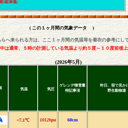
3駐車場)
( この１ヶ月間の気象データ )
ちらへ来られる方は、ここ１ヶ月間の気温等を着衣の参考にし
中は通常、５時の計測している気温より約５度～１０度前後上
(2026年5月)
ゲレンデ積雪量
昨日、宿で見か
候
気温
気圧
特記事項
野生動物達
1012hpa
60cm
+7.1℃