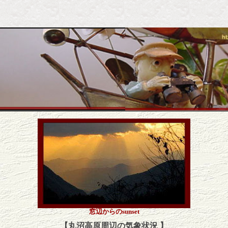
窓辺からのsunset
【丸沼高原周辺の気象状況 】