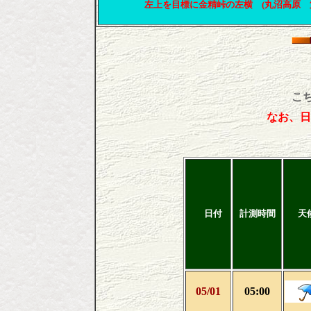
左上を目標に金精峠の左横 (丸沼高原 第
こ
なお、日
日付
計測時間
天
05/01
05:00