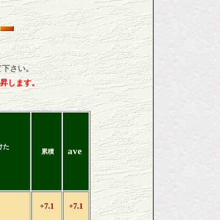
て下さい。
昇します。
けた
ave
累積
+7.1
+7.1